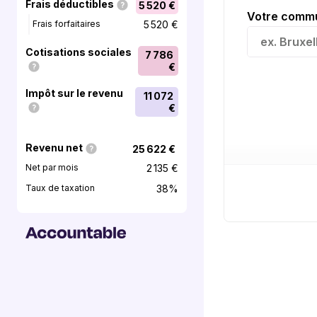
Frais déductibles
5 520 €
Votre comm
Frais forfaitaires
5 520 €
ex. Bruxel
Cotisations sociales
7 786
€
Impôt sur le revenu
11 072
€
Revenu net
25 622 €
Net par mois
2 135 €
Taux de taxation
38
%