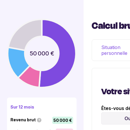
Calcul br
Situation
50 000 €
personnelle
Votre s
Sur 12 mois
Êtes-vous d
Ou
Revenu brut
50 000 €